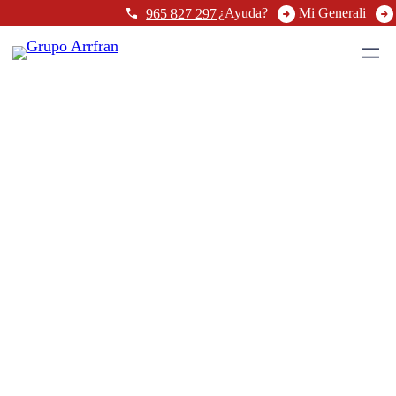
¿Ayuda?
Mi Generali
965 827 297