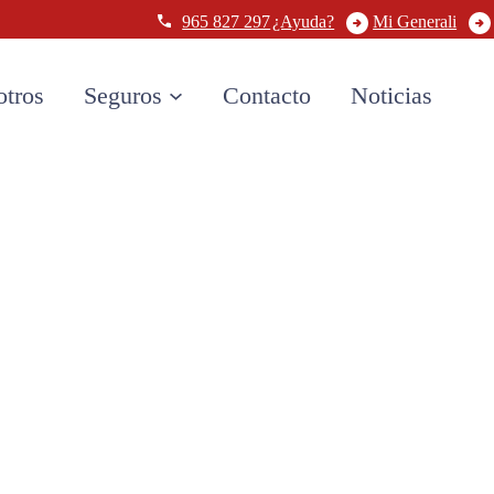
965 827 297
¿Ayuda?
Mi Generali
otros
Seguros
Contacto
Noticias