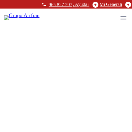
¿Ayuda?
Mi Generali
965 827 297