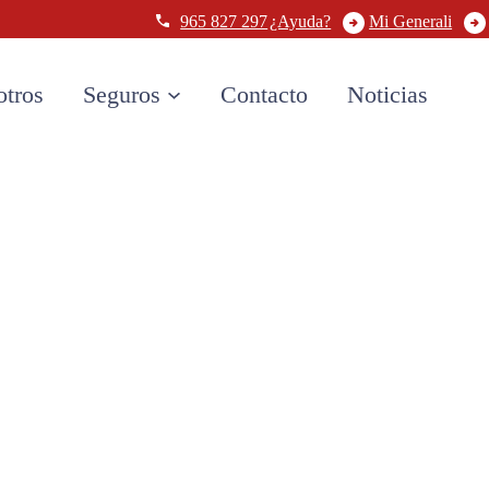
965 827 297
¿Ayuda?
Mi Generali
otros
Seguros
Contacto
Noticias